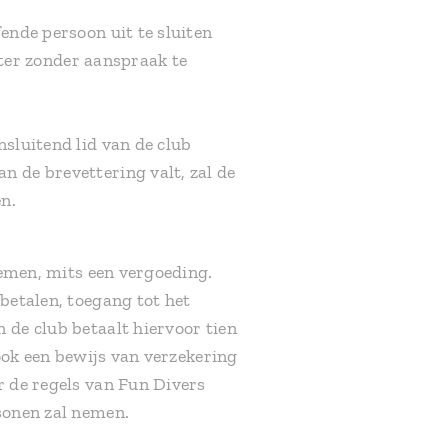
ende persoon uit te sluiten
chter zonder aanspraak te
nsluitend lid van de club
n de brevettering valt, zal de
en.
nemen, mits een vergoeding.
 betalen, toegang tot het
 de club betaalt hiervoor tien
 ook een bewijs van verzekering
r de regels van Fun Divers
rsonen zal nemen.