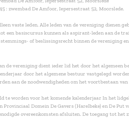
20.45 : Zwembad De Amfoor, Iepersestr
.45 : zwembad De Amfoor, Iepersestraat 52, Moorslede.
lleen vaste leden. Alle leden van de vereniging dienen geb
 tot een basiscursus kunnen als aspirant-leden aan de trai
temmings- of beslissingsrecht binnen de vereniging en 
n de vereniging dient ieder lid het door het algemeen be
kalenderjaar door het algemene bestuur vastgelegd worde
den aan de noodwendigheden om het voortbestaan van 
ld te worden voor het komende kalenderjaar In het lidge
 in Provinciaal Domein De Gavers (Harelbeke) en De Put 
enodigde overeenkomsten afsluiten. De toegang tot het z