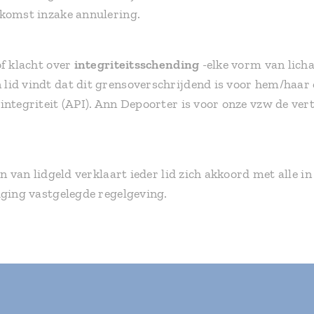
nkomst inzake annulering.
of klacht over
integriteitsschending
-elke vorm van licha
lid vindt dat dit grensoverschrijdend is voor hem/haar o
 integriteit (API). Ann Depoorter is voor onze vzw de ve
en van lidgeld verklaart ieder lid zich akkoord met alle i
iging vastgelegde regelgeving.