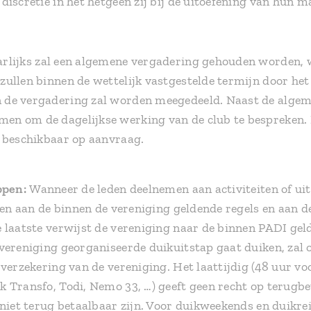
discretie in het hetgeen zij bij de uitoefening van hun
arlijks zal een algemene vergadering gehouden worden, w
zullen binnen de wettelijk vastgestelde termijn door het
 de vergadering zal worden meegedeeld. Naast de algem
en om de dagelijkse werking van de club te bespreken. 
n beschikbaar op aanvraag.
ppen:
Wanneer de leden deelnemen aan activiteiten of ui
uden aan de binnen de vereniging geldende regels en aan 
 laatste verwijst de vereniging naar de binnen PADI geld
 vereniging georganiseerde duikuitstap gaat duiken, zal 
 verzekering van de vereniging. Het laattijdig (48 uur vo
 Transfo, Todi, Nemo 33, …) geeft geen recht op terugbe
 niet terug betaalbaar zijn. Voor duikweekends en duikre