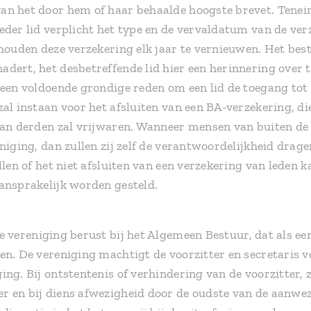
an het door hem of haar behaalde hoogste brevet. Tenein
eder lid verplicht het type en de vervaldatum van de ve
ehouden deze verzekering elk jaar te vernieuwen. Het bes
dert, het desbetreffende lid hier een herinnering over te
 een voldoende grondige reden om een lid de toegang tot a
zal instaan voor het afsluiten van een BA-verzekering, di
 van derden zal vrijwaren. Wanneer mensen van buiten de
niging, dan zullen zij zelf de verantwoordelijkheid dragen
llen of het niet afsluiten van een verzekering van leden 
aansprakelijk worden gesteld.
e vereniging berust bij het Algemeen Bestuur, dat als e
en. De vereniging machtigt de voorzitter en secretaris v
ing. Bij ontstentenis of verhindering van de voorzitter,
r en bij diens afwezigheid door de oudste van de aanwez